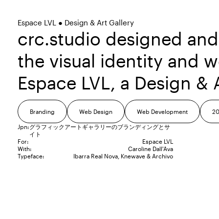
Espace LVL ● Design & Art Gallery
crc.studio designed an
the visual identity and w
Espace LVL, a Design & A
Branding
Web Design
Web Development
20
Jpn:
グラフィックアートギャラリーのブランディングとサ
イト
For:
Espace LVL
With:
Caroline Dall'Ava
Typeface:
Ibarra Real Nova
Knewave
Archivo